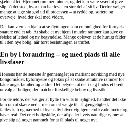
sjældent let. Hjemmet rummer minder, og det kan være svært at give
slip på det sted, hvor man har levet en stor del af sit liv. Derfor vælger
mange at tage sig god tid til processen – at rydde op, sortere og
overveje, hvad der skal med videre.
Det kan være en hjælp at se flytningen som en mulighed for fornyelse
snarere end et tab. At skabe et nyt hjem i mindre rammer kan give en
følelse af lethed og ny begyndelse. Mange oplever, at de hurtigt falder
til i den nye bolig, når først beslutningen er truffet.
En by i forandring – og med plads til alle
livsfaser
Horsens har de seneste år gennemgået en markant udvikling med nye
boligområder, byfornyelse og fokus på at skabe attraktive rammer for
både unge, familier og ældre. Det betyder, at der i dag findes et bredt
udvalg af boliger, der matcher forskellige behov og livsstile.
For de ældre, der vælger at flytte fra villa til lejlighed, handler det ikke
kun om at skære ned – men om at vælge til. Tilgængelighed,
fællesskab og nærhed til byens liv bliver vigtigere end kvadratmeter og
haveareal. Det er et boligskifte, der afspejler livets naturlige rytme: at
give slip på noget gammelt for at få plads til noget nyt.