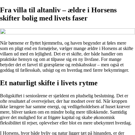
Fra villa til altanliv – ældre i Horsens
skifter bolig med livets faser
Når børnene er flyttet hjemmefra, og haven begynder at føles mere
som en pligt end en fornøjelse, vælger mange ældre i Horsens at skifte
villaen ud med en lejlighed. Det er et skifte, der både handler om
praktiske hensyn og om at tilpasse sig en ny livsfase. For mange
betyder det et farvel til græsplæne og redskabsskur – men også et
goddag til fællesskab, udsigt og en hverdag med færre bekymringer.
Et naturligt skifte i livets rytme
Boligskiftet i seniorårene er sjældent en pludselig beslutning. Det er
ofte resultatet af overvejelser, der har modnet over tid. Når kroppen
ikke længere har samme energi, og vedligeholdelsen af huset kræver
mere, bliver tanken om en mindre bolig mere tillokkende. Samtidig
giver det mulighed for at frigøre kapital og skabe økonomisk
fleksibilitet til rejser, oplevelser eller blot en mere ubekymret hverdag.
I Horsens, hvor både byliv og natur ligger tæt på hinanden, er der