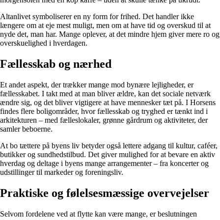
Altanlivet symboliserer en ny form for frihed. Det handler ikke
længere om at eje mest muligt, men om at have tid og overskud til at
nyde det, man har. Mange oplever, at det mindre hjem giver mere ro og
overskuelighed i hverdagen.
Fællesskab og nærhed
Et andet aspekt, der trækker mange mod bynære lejligheder, er
fællesskabet. I takt med at man bliver ældre, kan det sociale netværk
ændre sig, og det bliver vigtigere at have mennesker tæt på. I Horsens
findes flere boligområder, hvor fællesskab og tryghed er tænkt ind i
arkitekturen – med fælleslokaler, grønne gårdrum og aktiviteter, der
samler beboerne.
At bo tættere på byens liv betyder også lettere adgang til kultur, caféer,
butikker og sundhedstilbud. Det giver mulighed for at bevare en aktiv
hverdag og deltage i byens mange arrangementer – fra koncerter og
udstillinger til markeder og foreningsliv.
Praktiske og følelsesmæssige overvejelser
Selvom fordelene ved at flytte kan være mange, er beslutningen