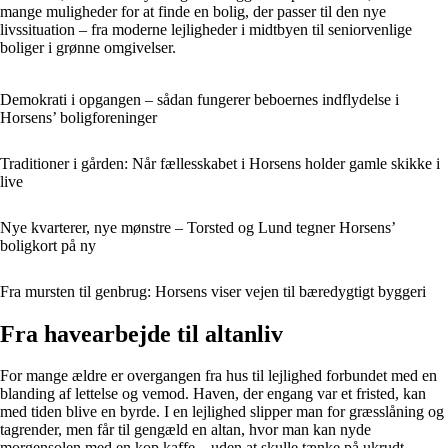
mange muligheder for at finde en bolig, der passer til den nye
livssituation – fra moderne lejligheder i midtbyen til seniorvenlige
boliger i grønne omgivelser.
Demokrati i opgangen – sådan fungerer beboernes indflydelse i
Horsens’ boligforeninger
Traditioner i gården: Når fællesskabet i Horsens holder gamle skikke i
live
Nye kvarterer, nye mønstre – Torsted og Lund tegner Horsens’
boligkort på ny
Fra mursten til genbrug: Horsens viser vejen til bæredygtigt byggeri
Fra havearbejde til altanliv
For mange ældre er overgangen fra hus til lejlighed forbundet med en
blanding af lettelse og vemod. Haven, der engang var et fristed, kan
med tiden blive en byrde. I en lejlighed slipper man for græsslåning og
tagrender, men får til gengæld en altan, hvor man kan nyde
morgensolen med en kop kaffe – uden at skulle tænke på ukrudt.