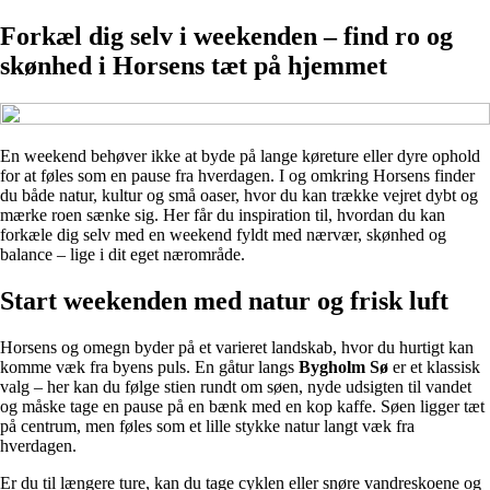
Forkæl dig selv i weekenden – find ro og
skønhed i Horsens tæt på hjemmet
En weekend behøver ikke at byde på lange køreture eller dyre ophold
for at føles som en pause fra hverdagen. I og omkring Horsens finder
du både natur, kultur og små oaser, hvor du kan trække vejret dybt og
mærke roen sænke sig. Her får du inspiration til, hvordan du kan
forkæle dig selv med en weekend fyldt med nærvær, skønhed og
balance – lige i dit eget nærområde.
Start weekenden med natur og frisk luft
Horsens og omegn byder på et varieret landskab, hvor du hurtigt kan
komme væk fra byens puls. En gåtur langs
Bygholm Sø
er et klassisk
valg – her kan du følge stien rundt om søen, nyde udsigten til vandet
og måske tage en pause på en bænk med en kop kaffe. Søen ligger tæt
på centrum, men føles som et lille stykke natur langt væk fra
hverdagen.
Er du til længere ture, kan du tage cyklen eller snøre vandreskoene og