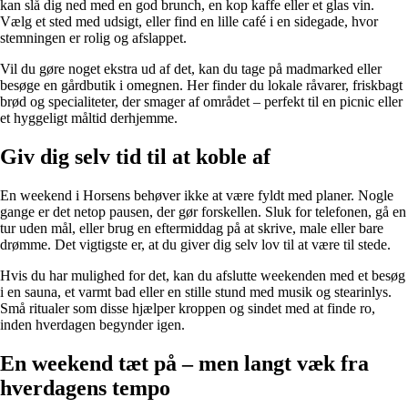
kan slå dig ned med en god brunch, en kop kaffe eller et glas vin.
Vælg et sted med udsigt, eller find en lille café i en sidegade, hvor
stemningen er rolig og afslappet.
Vil du gøre noget ekstra ud af det, kan du tage på madmarked eller
besøge en gårdbutik i omegnen. Her finder du lokale råvarer, friskbagt
brød og specialiteter, der smager af området – perfekt til en picnic eller
et hyggeligt måltid derhjemme.
Giv dig selv tid til at koble af
En weekend i Horsens behøver ikke at være fyldt med planer. Nogle
gange er det netop pausen, der gør forskellen. Sluk for telefonen, gå en
tur uden mål, eller brug en eftermiddag på at skrive, male eller bare
drømme. Det vigtigste er, at du giver dig selv lov til at være til stede.
Hvis du har mulighed for det, kan du afslutte weekenden med et besøg
i en sauna, et varmt bad eller en stille stund med musik og stearinlys.
Små ritualer som disse hjælper kroppen og sindet med at finde ro,
inden hverdagen begynder igen.
En weekend tæt på – men langt væk fra
hverdagens tempo